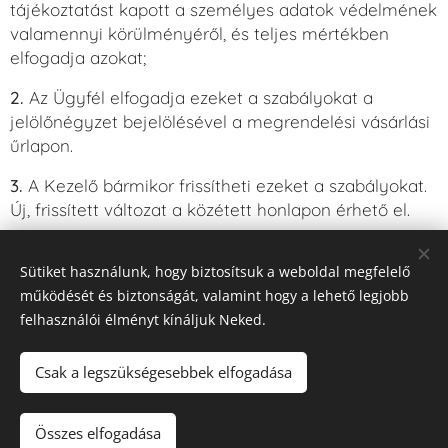
tájékoztatást kapott a személyes adatok védelmének
valamennyi körülményéről, és teljes mértékben
elfogadja azokat;
2.
Az Ügyfél elfogadja ezeket a szabályokat a
jelölőnégyzet bejelölésével a megrendelési vásárlási
űrlapon.
3.
A Kezelő bármikor frissítheti ezeket a szabályokat.
Új, frissített változat a közétett honlapon érhető el.
Ezek a szabályok hatályba lépnek
[Dátum]
Sütiket használunk, hogy biztosítsuk a weboldal megfelelő
működését és biztonságát, valamint hogy a lehető legjobb
felhasználói élményt kínáljuk Neked.
Impresszum
Csak a legszükségesebbek elfogadása
ÁSZF
Összes elfogadása