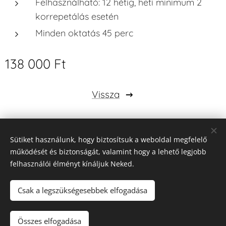
Felhasználható: 12 hétig, heti minimum 2
korrepetálás esetén
Minden oktatás 45 perc
138 000
Ft
Vissza
Sütiket használunk, hogy biztosítsuk a weboldal megfelelő
Impresszum
működését és biztonságát, valamint hogy a lehető legjobb
felhasználói élményt kínáljuk Neked.
ÁSZF
Adatkezelési tájékoztató
Sütik
Csak a legszükségesebbek elfogadása
Kosárba
Összes elfogadása